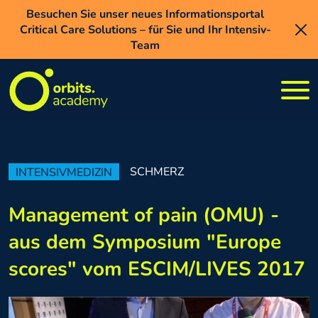
Direkt zum Inhalt
Besuchen Sie unser neues Informationsportal
ORION P
Besuchen Sie unser neues Informationsportal
auf WEHALE.life
Critical Care Solutions – für Sie und Ihr Intensiv-
Critical Care Solutions – für Sie und Ihr Intensiv-
Jetzt Wissen auffrischen zu Asthma und COPD -
Team
Team
ORION Pharma und Medizin aus Finnland – eine nordische Erfolgsgeschichte!
SCHMERZ
INTENSIVMEDIZIN
Management of pain (OMU) -
aus dem Symposium "Europe
scores" vom ESCIM/LIVES 2017